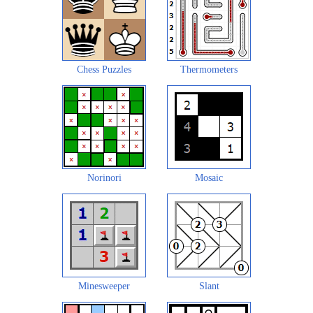
Chess Puzzles
Thermometers
Norinori
Mosaic
Minesweeper
Slant