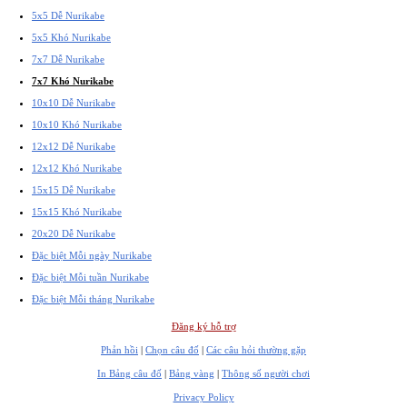
5x5 Dễ Nurikabe
5x5 Khó Nurikabe
7x7 Dễ Nurikabe
7x7 Khó Nurikabe
10x10 Dễ Nurikabe
10x10 Khó Nurikabe
12x12 Dễ Nurikabe
12x12 Khó Nurikabe
15x15 Dễ Nurikabe
15x15 Khó Nurikabe
20x20 Dễ Nurikabe
Đặc biệt Mỗi ngày Nurikabe
Đặc biệt Mỗi tuần Nurikabe
Đặc biệt Mỗi tháng Nurikabe
Đăng ký hỗ trợ
Phản hồi
|
Chọn câu đố
|
Các câu hỏi thường gặp
In Bảng câu đố
|
Bảng vàng
|
Thông số người chơi
Privacy Policy