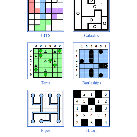
LITS
Galaxies
Tents
Battleships
Pipes
Hitori