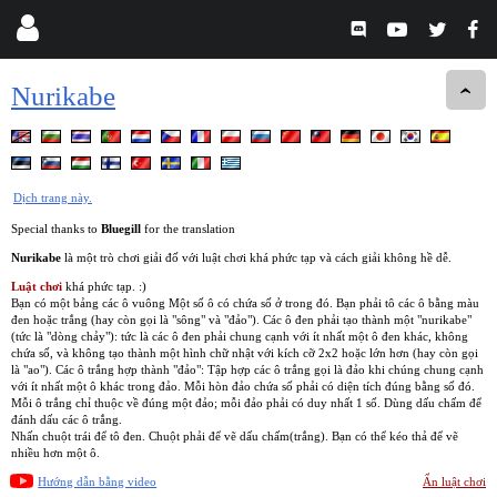
Nurikabe
Dịch trang này.
Special thanks to
Bluegill
for the translation
Nurikabe
là một trò chơi giải đố với luật chơi khá phức tạp và cách giải không hề dễ.
Luật chơi
khá phức tạp. :)
Bạn có một bảng các ô vuông Một số ô có chứa số ở trong đó. Bạn phải tô các ô bằng màu
đen hoặc trắng (hay còn gọi là "sông" và "đảo"). Các ô đen phải tạo thành một "nurikabe"
(tức là "dòng chảy"): tức là các ô đen phải chung cạnh với ít nhất một ô đen khác, không
chứa số, và không tạo thành một hình chữ nhật với kích cỡ 2x2 hoặc lớn hơn (hay còn gọi
là "ao"). Các ô trắng hợp thành "đảo": Tập hợp các ô trắng gọi là đảo khi chúng chung cạnh
với ít nhất một ô khác trong đảo. Mỗi hòn đảo chứa số phải có diện tích đúng bằng số đó.
Mỗi ô trắng chỉ thuộc về đúng một đảo; mỗi đảo phải có duy nhất 1 số. Dùng dấu chấm để
đánh dấu các ô trắng.
Nhấn chuột trái để tô đen. Chuột phải để vẽ dấu chấm(trắng). Bạn có thể kéo thả để vẽ
nhiều hơn một ô.
Hướng dẫn bằng video
Ẩn luật chơi