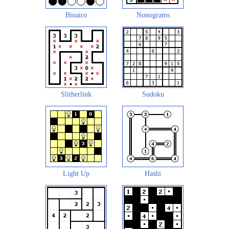
Binairo
Nonograms
Slitherlink
Sudoku
Light Up
Hashi