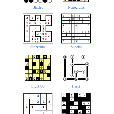
Binairo
Nonograms
Slitherlink
Sudoku
Light Up
Hashi