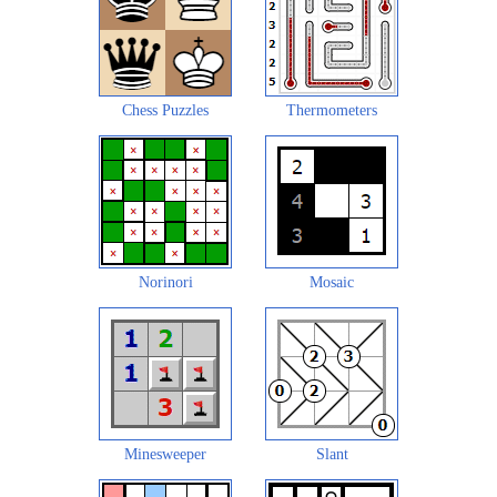
Chess Puzzles
Thermometers
Norinori
Mosaic
Minesweeper
Slant