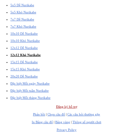
5x5 Dễ Nurikabe
5x5 Khó Nurikabe
7x7 Dễ Nurikabe
7x7 Khó Nurikabe
10x10 Dễ Nurikabe
10x10 Khó Nurikabe
12x12 Dễ Nurikabe
12x12 Khó Nurikabe
15x15 Dễ Nurikabe
15x15 Khó Nurikabe
20x20 Dễ Nurikabe
Đặc biệt Mỗi ngày Nurikabe
Đặc biệt Mỗi tuần Nurikabe
Đặc biệt Mỗi tháng Nurikabe
Đăng ký hỗ trợ
Phản hồi
|
Chọn câu đố
|
Các câu hỏi thường gặp
In Bảng câu đố
|
Bảng vàng
|
Thông số người chơi
Privacy Policy