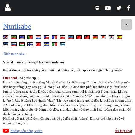
Nurikabe
Dịch trang này.
Special thanks to
Bluegill
for the translation
Nurikabe
là một trò chơi giải đố với luật chơi khá phức tạp và cách giải không hề dễ.
Luật chơi
khá phức tạp. :)
Bạn có một bảng các ô vuông Một số ô có chứa số ở trong đó. Bạn phải tô các ô bằng màu
đen hoặc trắng (hay còn gọi là "sông" và "đảo"). Các ô đen phải tạo thành một "nurikabe"
(tức là "dòng chảy"): tức là các ô đen phải chung cạnh với ít nhất một ô đen khác, không
chứa số, và không tạo thành một hình chữ nhật với kích cỡ 2x2 hoặc lớn hơn (hay còn gọi
là "ao"). Các ô trắng hợp thành "đảo": Tập hợp các ô trắng gọi là đảo khi chúng chung cạnh
với ít nhất một ô khác trong đảo. Mỗi hòn đảo chứa số phải có diện tích đúng bằng số đó.
Mỗi ô trắng chỉ thuộc về đúng một đảo; mỗi đảo phải có duy nhất 1 số. Dùng dấu chấm để
đánh dấu các ô trắng.
Nhấn chuột trái để tô đen. Chuột phải để vẽ dấu chấm(trắng). Bạn có thể kéo thả để vẽ
nhiều hơn một ô.
Hướng dẫn bằng video
Ẩn luật chơi