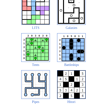
LITS
Galaxies
Tents
Battleships
Pipes
Hitori