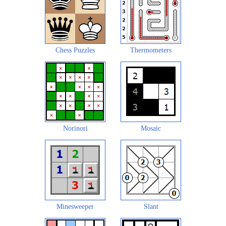
Chess Puzzles
Thermometers
Norinori
Mosaic
Minesweeper
Slant