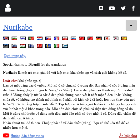
Nurikabe
Dịch trang này.
Special thanks to
Bluegill
for the translation
Nurikabe
là một trò chơi giải đố với luật chơi khá phức tạp và cách giải không hề dễ.
Luật chơi
khá phức tạp. :)
Bạn có một bảng các ô vuông Một số ô có chứa số ở trong đó. Bạn phải tô các ô bằng màu
đen hoặc trắng (hay còn gọi là "sông" và "đảo"). Các ô đen phải tạo thành một "nurikabe"
(tức là "dòng chảy"): tức là các ô đen phải chung cạnh với ít nhất một ô đen khác, không
chứa số, và không tạo thành một hình chữ nhật với kích cỡ 2x2 hoặc lớn hơn (hay còn gọi
là "ao"). Các ô trắng hợp thành "đảo": Tập hợp các ô trắng gọi là đảo khi chúng chung cạnh
với ít nhất một ô khác trong đảo. Mỗi hòn đảo chứa số phải có diện tích đúng bằng số đó.
Mỗi ô trắng chỉ thuộc về đúng một đảo; mỗi đảo phải có duy nhất 1 số. Dùng dấu chấm để
đánh dấu các ô trắng.
Nhấn chuột trái để tô đen. Chuột phải để vẽ dấu chấm(trắng). Bạn có thể kéo thả để vẽ
nhiều hơn một ô.
Hướng dẫn bằng video
Ẩn luật chơi