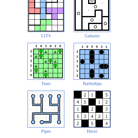
LITS
Galaxies
Tents
Battleships
Pipes
Hitori