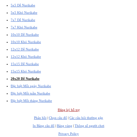
5x5 Dễ Nurikabe
5x5 Khó Nurikabe
7x7 Dễ Nurikabe
7x7 Khó Nurikabe
10x10 Dễ Nurikabe
10x10 Khó Nurikabe
12x12 Dễ Nurikabe
12x12 Khó Nurikabe
15x15 Dễ Nurikabe
15x15 Khó Nurikabe
20x20 Dễ Nurikabe
Đặc biệt Mỗi ngày Nurikabe
Đặc biệt Mỗi tuần Nurikabe
Đặc biệt Mỗi tháng Nurikabe
Đăng ký hỗ trợ
Phản hồi
|
Chọn câu đố
|
Các câu hỏi thường gặp
In Bảng câu đố
|
Bảng vàng
|
Thông số người chơi
Privacy Policy