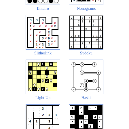
Binairo
Nonograms
Slitherlink
Sudoku
Light Up
Hashi